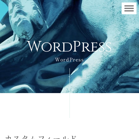
W
o
r
d
P
r
e
s
s
WordPress