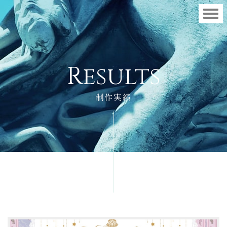
R
e
s
u
l
t
s
制作実績