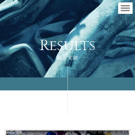
R
e
s
u
l
t
s
制作実績