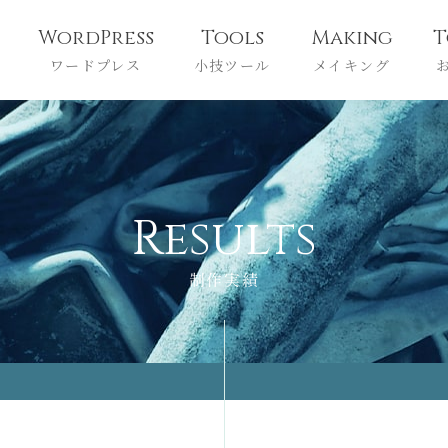
WordPress
Tools
Making
T
ワードプレス
小技ツール
メイキング
R
e
s
u
l
t
s
制作実績