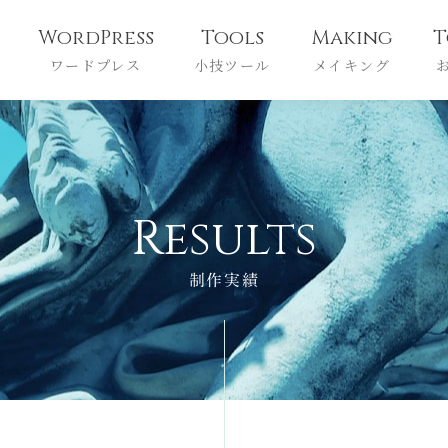
WordPress
Tools
Making
T
ワードプレス
小技ツール
メイキング
R
e
s
u
l
t
s
制作実績