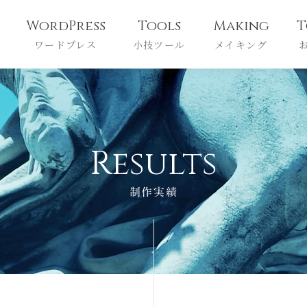
WordPress
Tools
Making
T
ワードプレス
小技ツール
メイキング
R
e
s
u
l
t
s
制作実績