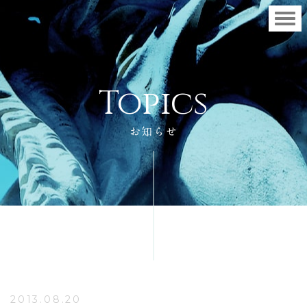
T
o
p
i
c
s
お知らせ
2013.08.20